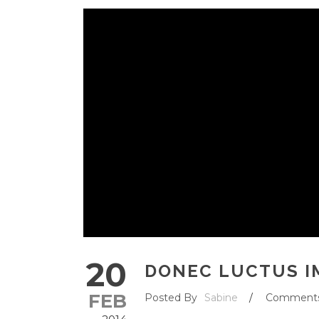
20
DONEC LUCTUS I
FEB
Posted By
Sabine
/
Comment