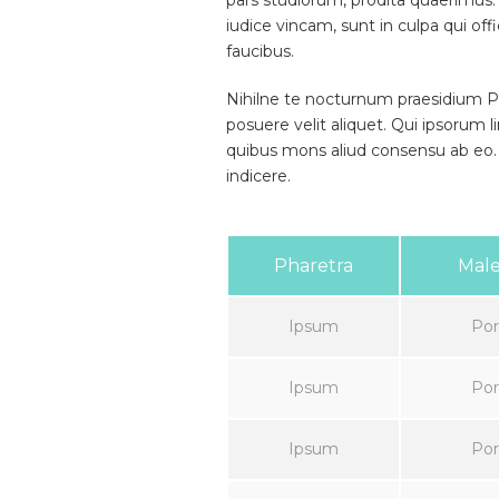
pars studiorum, prodita quaerimus.
iudice vincam, sunt in culpa qui off
faucibus.
Nihilne te nocturnum praesidium Pal
posuere velit aliquet. Qui ipsorum l
quibus mons aliud consensu ab eo. P
indicere.
Pharetra
Mal
Ipsum
Por
Ipsum
Por
Ipsum
Por