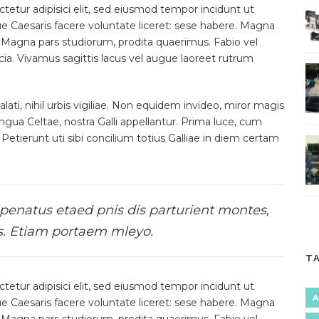
etur adipisici elit, sed eiusmod tempor incidunt ut
ue Caesaris facere voluntate liceret: sese habere. Magna
 Magna pars studiorum, prodita quaerimus. Fabio vel
icia. Vivamus sagittis lacus vel augue laoreet rutrum
ati, nihil urbis vigiliae. Non equidem invideo, miror magis
ingua Celtae, nostra Galli appellantur. Prima luce, cum
etierunt uti sibi concilium totius Galliae in diem certam
penatus etaed pnis dis parturient montes,
us. Etiam portaem mleyo.
T
etur adipisici elit, sed eiusmod tempor incidunt ut
A
ue Caesaris facere voluntate liceret: sese habere. Magna