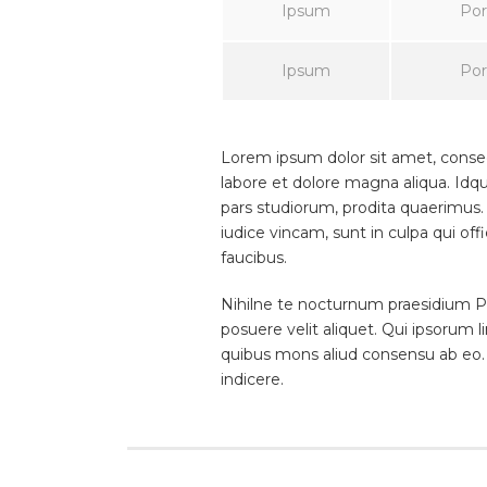
Ipsum
Por
Ipsum
Por
Lorem ipsum dolor sit amet, consect
labore et dolore magna aliqua. Idq
pars studiorum, prodita quaerimus.
iudice vincam, sunt in culpa qui off
faucibus.
Nihilne te nocturnum praesidium Pal
posuere velit aliquet. Qui ipsorum l
quibus mons aliud consensu ab eo. P
indicere.