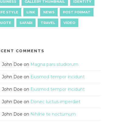
USINESS
GALLERY THUMBNAIL
IDENTITY
IFE STYLE
LINK
NEWS
POST FORMAT
QUOTE
SAFARI
TRAVEL
VIDEO
ECENT COMMENTS
John Doe
on
Magna pars studiorum
John Doe
on
Eiusmod tempor incidunt
John Doe
on
Eiusmod tempor incidunt
John Doe
on
Donec luctus imperdiet
John Doe
on
Nihilne te nocturnum