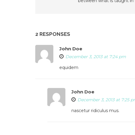
between what is taught in b
2 RESPONSES
John Doe
December 3, 2013 at 7:24 pm
equidem
John Doe
December 3, 2013 at 7:25 
nascetur ridiculus mus.