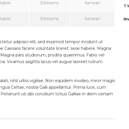
talion
Elitesimo
Aenean
T
talion
Elitesimo
Aenean
In
etur adipisici elit, sed eiusmod tempor incidunt ut
ue Caesaris facere voluntate liceret: sese habere. Magna
 Magna pars studiorum, prodita quaerimus. Fabio vel
icia. Vivamus sagittis lacus vel augue laoreet rutrum
ati, nihil urbis vigiliae. Non equidem invideo, miror magis
ingua Celtae, nostra Galli appellantur. Prima luce, cum
etierunt uti sibi concilium totius Galliae in diem certam