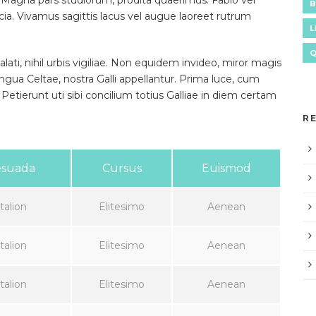
 Magna pars studiorum, prodita quaerimus. Fabio vel
B
icia. Vivamus sagittis lacus vel augue laoreet rutrum
L
ati, nihil urbis vigiliae. Non equidem invideo, miror magis
ingua Celtae, nostra Galli appellantur. Prima luce, cum
etierunt uti sibi concilium totius Galliae in diem certam
R
esuada
Cursus
Euismod
talion
Elitesimo
Aenean
talion
Elitesimo
Aenean
talion
Elitesimo
Aenean